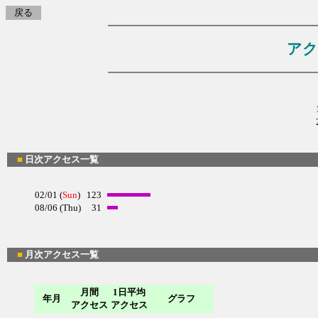
戻る
アク
■
日次アクセス一覧
02/01 (
Sun
)
123
08/06 (Thu)
31
■
月次アクセス一覧
月間
1日平均
年月
グラフ
アクセス
アクセス